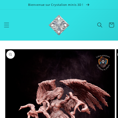
et passer
Bienvenue sur Crystalion minis 3D !
au
contenu
Panier
Passer aux
informations
produits