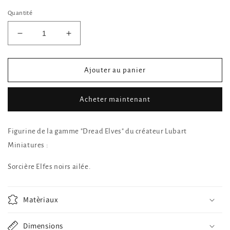
Quantité
Réduire
Augmenter
la
la
quantité
quantité
de
de
Ajouter au panier
Sorcière
Sorcière
Elfes
Elfes
Acheter maintenant
noirs
noirs
ailée
ailée
Figurine de la gamme "Dread Elves" du créateur Lubart
Miniatures :
Sorcière Elfes noirs ailée.
Matèriaux
Dimensions