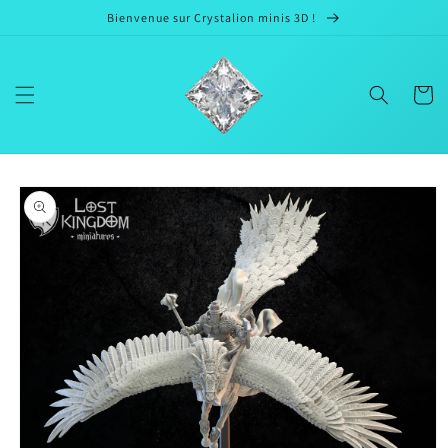
et passer
Bienvenue sur Crystalion minis 3D !
au
contenu
Panier
Passer aux
informations
produits