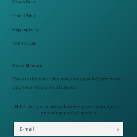
Privacy Policy
Refund Policy
Shipping Policy
Terms of Sale
Notre Mission
Vous satisfaire avec des produits de qualité permettant
d’agrandir votre pile de la honte :)
N'hésitez pas à vous abonnez pour suivre toutes
nos nouveautés à venir :)
E-mail