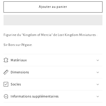
quantité
quantité
de
de
Ajouter au panier
Sir
Sir
Bors
Bors
sur
sur
Pégase
Pégase
Figurine du "Kingdom of Mercia" de Lost Kingdom Miniatures :
Sir Bors sur Pégase.
Matèriaux
Dimensions
Socles
Informations supplémentaires