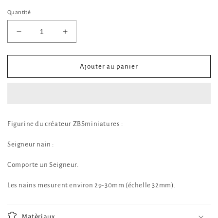
Quantité
Réduire
Augmenter
la
la
quantité
quantité
de
de
Ajouter au panier
Seigneur
Seigneur
nain
nain
Figurine du créateur ZBSminiatures :
Seigneur nain :
Comporte un Seigneur.
Les nains mesurent environ 29-30mm (échelle 32mm).
Matèriaux