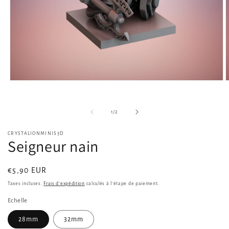
Ouvrir
O
le
l
média
m
1
2
de
1
/
2
dans
d
une
u
fenêtre
f
CRYSTALIONMINIS3D
modale
m
Seigneur nain
Prix
€5,90 EUR
habituel
Taxes incluses.
Frais d'expédition
calculés à l'étape de paiement.
Echelle
28mm
32mm