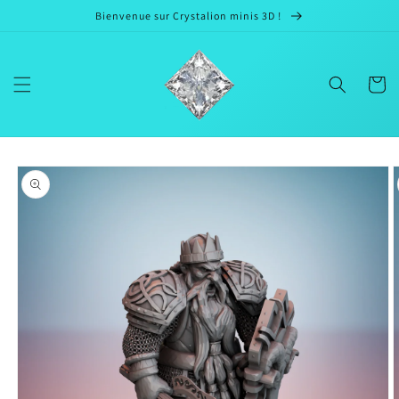
et passer
Bienvenue sur Crystalion minis 3D !
au
contenu
Panier
Passer aux
informations
produits