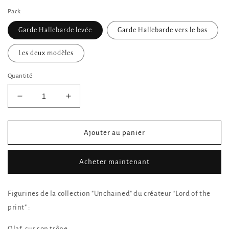
Pack
Garde Hallebarde levée
Garde Hallebarde vers le bas
Les deux modèles
Quantité
Réduire
Augmenter
la
la
quantité
quantité
de
de
Ajouter au panier
Gardes
Gardes
rapprochés
rapprochés
Acheter maintenant
d&#39;Olaf
d&#39;Olaf
Figurines de la collection "Unchained" du créateur "Lord of the
print" :
Olaf, sur son trône.