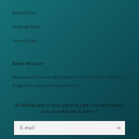
Refund Policy
Shipping Policy
Terms of Sale
Notre Mission
Vous satisfaire avec des produits de qualité permettant
d’agrandir votre pile de la honte :)
N'hésitez pas à vous abonnez pour suivre toutes
nos nouveautés à venir :)
E-mail