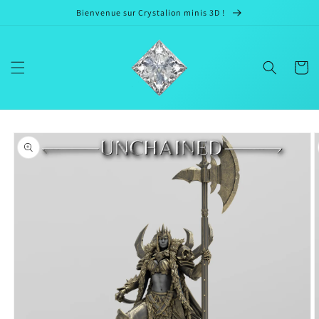
et passer
Bienvenue sur Crystalion minis 3D !
au
contenu
Panier
Passer aux
informations
produits