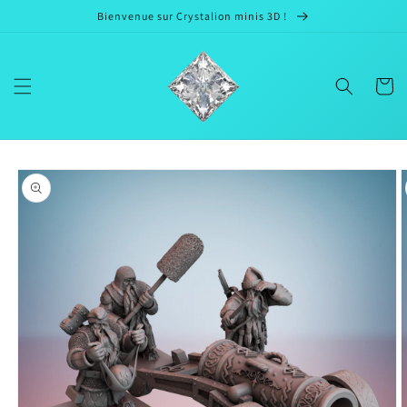
et passer
Bienvenue sur Crystalion minis 3D !
au
contenu
Panier
Passer aux
informations
produits