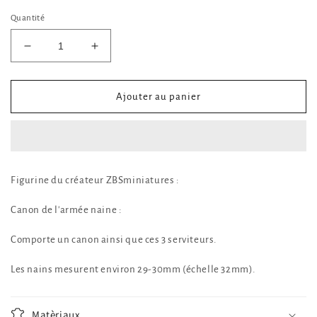
Quantité
Réduire
Augmenter
la
la
quantité
quantité
de
de
Ajouter au panier
Canon
Canon
de
de
l&#39;armée
l&#39;armée
naine
naine
Figurine du créateur ZBSminiatures :
Canon de l'armée naine :
Comporte un canon ainsi que ces 3 serviteurs.
Les nains mesurent environ 29-30mm (échelle 32mm).
Matèriaux